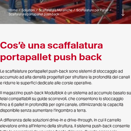
Home
/
Soluzioni
/
Scaffalature Metalliche
/
Scaffalature per Pallet
/
Vai
Scaffalature portapallet push back
giù
Cos’è una scaffalatura
portapallet push back
Le scaffalature portapallet push-back sono sistemi di stoccaggio ad
accumulo ad alta densità progettati per sfruttare la profondità dei canali
e ridurre le superfici dedicate alle corsie operative.
Il magazzino push-back Modulblok è un sistema ad accumulo basato su
telai compattabili su guide scorrevoli, che consentono lo stoccaggio
fino a 6 pallet in profondità per ogni canale, ottimizzando la capacità
disponibile senza aumentare l’ingombro a terra.
A differenza delle soluzioni drive-in e drive-through, in cui il carrello
elevatore entra all’interno della struttura, il sistema push-back consente