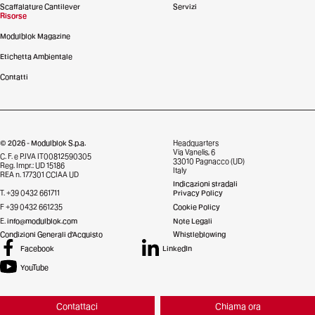
Scaffalature Cantilever
Servizi
Risorse
Modulblok Magazine
Etichetta Ambientale
Contatti
© 2026 - Modulblok S.p.a.
Headquarters
Via Vanelis, 6
C. F. e P.IVA IT00812590305
33010 Pagnacco (UD)
Reg. Impr.: UD 15186
Italy
REA n. 177301 CCIAA UD
Indicazioni stradali
T. +39 0432 661711
Privacy Policy
F +39 0432 661235
Cookie Policy
E.
info@modulblok.com
Note Legali
Condizioni Generali d’Acquisto
Whistleblowing
Facebook
LinkedIn
YouTube
Credits
Contattaci
Chiama ora