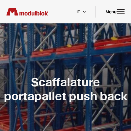
Skip
to
main
Menu
IT
content
Scaffalature
portapallet push back