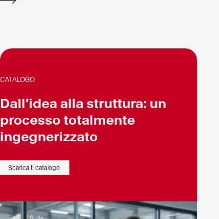
Scopri
di
più
CATALOGO
Dall’idea alla struttura: un
processo totalmente
ingegnerizzato
Scarica il catalogo