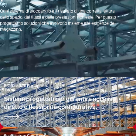
Ogni sistema di stoccaggio è il risultato di una corretta lettura
dello spazio, dei flussi e delle prestazioni richieste. Per questo
progettiamo soluzioni che evolvono insieme alle esigenze del
magazzino.
Scaffalature Portapallet
Sistemi progettati per garantire accesso
diretto e flessibilità configurativa.
Scaffalature Cantilever