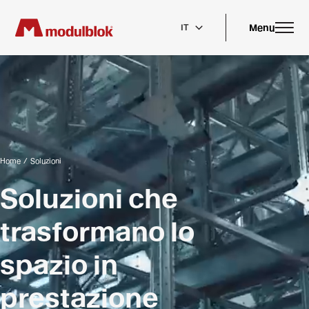
Skip
to
main
Menu
IT
content
Home
/
Soluzioni
Soluzioni che
trasformano lo
spazio in
prestazione