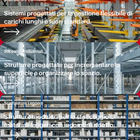
Sistemi progettati per la gestione flessibile di
carichi lunghi e fuori standard.
Soppalchi Industriali
Strutture progettate per incrementare la
superficie e organizzare lo spazio.
Scaffalature Leggere
Strutture modulari per lo stoccaggio di
materiali leggeri con ingombro ridotto.