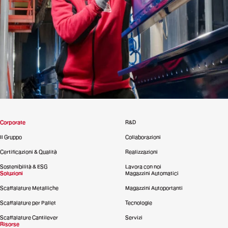
Corporate
R&D
Il Gruppo
Collaborazioni
Certificazioni & Qualità
Realizzazioni
Sostenibilità & ESG
Lavora con noi
Soluzioni
Magazzini Automatici
Scaffalature Metalliche
Magazzini Autoportanti
Scaffalature per Pallet
Tecnologie
Scaffalature Cantilever
Servizi
Risorse