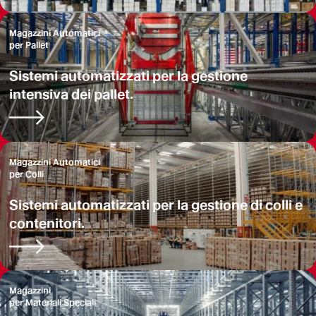
Magazzini Automatici
per Pallet
Sistemi automatizzati per la gestione
intensiva dei pallet.
Magazzini Automatici
per Colli
Sistemi automatizzati per la gestione di colli e
contenitori.
Magazzini
per Materiali Speciali