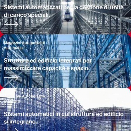
Sistemi automatizzati per la gestione di unità
di carico speciali.
Magazzini Autoportanti
Automatici
Struttura ed edificio integrati per
massimizzare capacità e spazio.
Magazzini Autoportanti
Standard
Sistemi automatici in cui struttura ed edificio
si integrano.