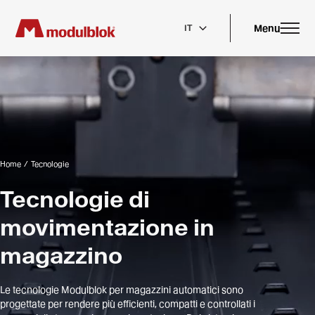
Skip
to
main
Menu
IT
content
Home
/
Tecnologie
Tecnologie di
movimentazione in
magazzino
Le tecnologie Modulblok per magazzini automatici sono
progettate per rendere più efficienti, compatti e controllati i