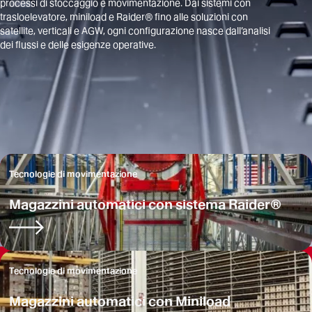
processi di stoccaggio e movimentazione. Dai sistemi con
trasloelevatore, miniload e Raider® fino alle soluzioni con
satellite, verticali e AGW, ogni configurazione nasce dall’analisi
dei flussi e delle esigenze operative.
Tecnologie di movimentazione
Magazzini automatici con sistema Raider®
Tecnologie di movimentazione
Magazzini automatici con Miniload