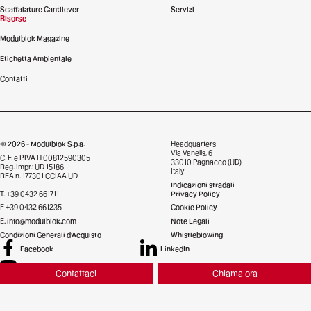
Scaffalature Cantilever
Servizi
Risorse
Modulblok Magazine
Etichetta Ambientale
Contatti
© 2026 - Modulblok S.p.a.
Headquarters
Via Vanelis, 6
C. F. e P.IVA IT00812590305
33010 Pagnacco (UD)
Reg. Impr.: UD 15186
Italy
REA n. 177301 CCIAA UD
Indicazioni stradali
T. +39 0432 661711
Privacy Policy
F +39 0432 661235
Cookie Policy
E.
info@modulblok.com
Note Legali
Condizioni Generali d’Acquisto
Whistleblowing
Facebook
LinkedIn
YouTube
Contattaci
Chiama ora
Credits