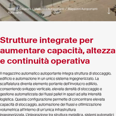
Home
/
Soluzioni
/
Magazzini Autoportanti
/
Magazzini Autoportanti
Vai
Automatici
giù
Strutture integrate per
aumentare capacità, altezza
e continuità operativa
Il magazzino automatico autoportante integra struttura di stoccaggio,
edificio e automazione in un unico sistema ingegnerizzato. La
scaffalatura diventa elemento portante dell’involucro edilizio,
consentendo sviluppo verticale, elevata densità di stoccaggio e
gestione automatizzata dei flussi pallet in spazi ad alta intensità
logistica. Questa configurazione permette di concentrare elevata
capacità di stoccaggio, automazione dei flussi e ottimizzazione
volumetrica all’interno di un’unica infrastruttura
ingegnerizzata. L’integrazione tra struttura metallica, sistemi automatici