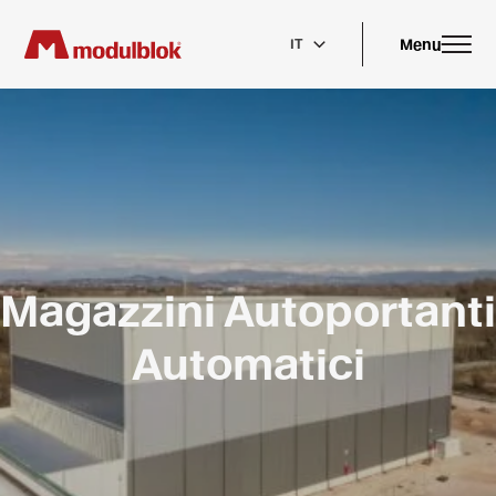
Skip
to
main
Menu
IT
content
Magazzini Autoportanti
Automatici