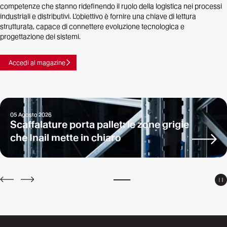
competenze che stanno ridefinendo il ruolo della logistica nei processi
industriali e distributivi. L’obiettivo è fornire una chiave di lettura
strutturata, capace di connettere evoluzione tecnologica e
progettazione dei sistemi.
Accedi al magazine
05 Agosto 2026
Scaffalature porta pallet: le zone grigie
che Inail mette in chiaro
P
PREV
NEXT