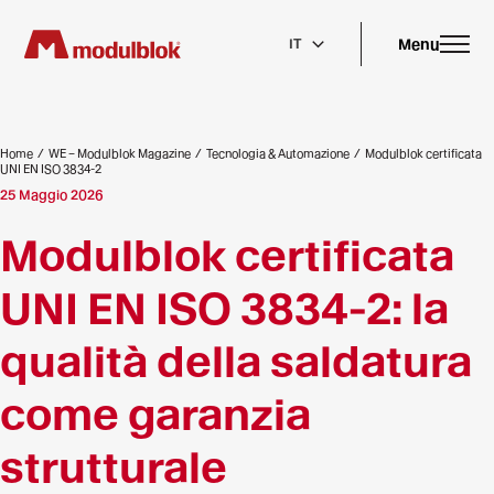
Skip
to
main
Menu
IT
content
Home
/
WE – Modulblok Magazine
/
Tecnologia & Automazione
/
Modulblok certificata
UNI EN ISO 3834-2
25 Maggio 2026
Modulblok certificata
UNI EN ISO 3834-2: la
qualità della saldatura
come garanzia
strutturale