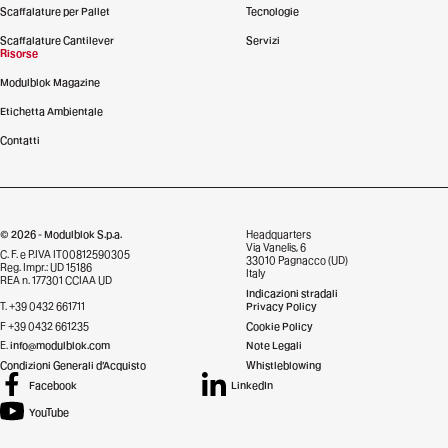
Scaffalature per Pallet
Tecnologie
Scaffalature Cantilever
Servizi
Risorse
Modulblok Magazine
Etichetta Ambientale
Contatti
© 2026 - Modulblok S.p.a.
Headquarters
Via Vanelis, 6
C. F. e P.IVA IT00812590305
33010 Pagnacco (UD)
Reg. Impr.: UD 15186
Italy
REA n. 177301 CCIAA UD
Indicazioni stradali
T. +39 0432 661711
Privacy Policy
F +39 0432 661235
Cookie Policy
E.
info@modulblok.com
Note Legali
Condizioni Generali d’Acquisto
Whistleblowing
Facebook
LinkedIn
YouTube